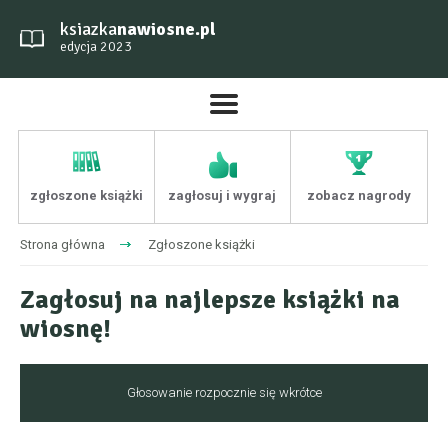
ksiazka
nawiosne.pl
edycja 2023
zgłoszone książki
zagłosuj i wygraj
zobacz nagrody
Strona główna
Zgłoszone książki
Zagłosuj na najlepsze książki na
wiosnę!
Głosowanie rozpocznie się wkrótce