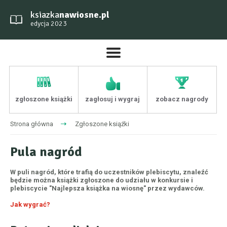
ksiazka
nawiosne.pl
edycja 2023
zgłoszone książki
zagłosuj i wygraj
zobacz nagrody
Strona główna
Zgłoszone ksiąźki
Pula nagród
W puli nagród, które trafią do uczestników plebiscytu, znaleźć
będzie można książki zgłoszone do udziału w konkursie i
plebiscycie "Najlepsza książka na wiosnę" przez wydawców.
Jak wygrać?