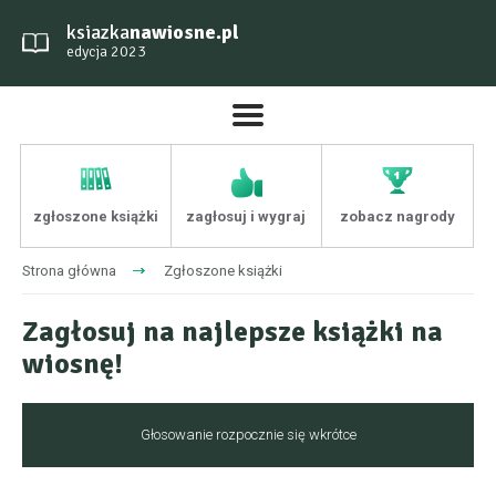
ksiazka
nawiosne.pl
edycja 2023
zgłoszone książki
zagłosuj i wygraj
zobacz nagrody
Strona główna
Zgłoszone książki
Zagłosuj na najlepsze książki na
wiosnę!
Głosowanie rozpocznie się wkrótce