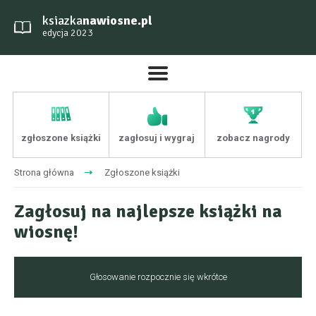
ksiazka
nawiosne.pl
edycja 2023
zgłoszone książki
zagłosuj i wygraj
zobacz nagrody
Strona główna
Zgłoszone książki
Zagłosuj na najlepsze książki na
wiosnę!
Głosowanie rozpocznie się wkrótce