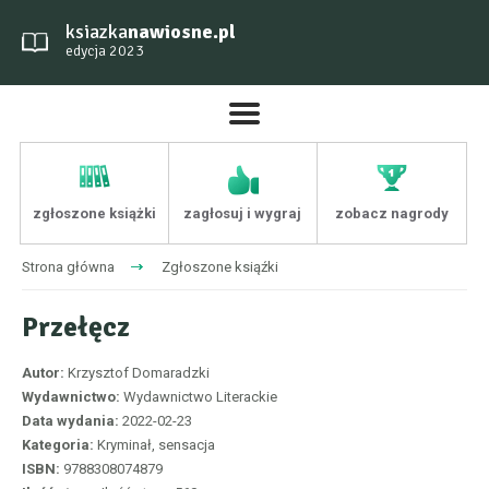
ksiazka
nawiosne.pl
edycja 2023
zgłoszone książki
zagłosuj i wygraj
zobacz nagrody
Strona główna
Zgłoszone ksiąźki
Przełęcz
Autor:
Krzysztof Domaradzki
Wydawnictwo:
Wydawnictwo Literackie
Data wydania:
2022-02-23
Kategoria:
Kryminał, sensacja
ISBN:
9788308074879