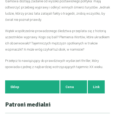
Gamowa dostają zadanie od wysoko postawionego polityka: mają
odtworzyć przebieg wyprawy i odkryć winnych śmierci turystów. Jednak
ludzie, którzy przez lata zatajali fakty o tragedii, zrobią wszystko, by
świat nie poznał prawdy.
Wątek współcześnie prowadzonego śledztwa przeplata się z historią
uczestników wyprawy. Kogo się bali? Plemienia Wortów, które ukradkiem
ich obserwowało? Tajemniczych mężczyzn spotkanych w trakcie
wspinaczki? A może wróg czyhał tuż obok, w namiocie?
Przełęcz to nawiązujący do prawdziwych wydarzeń thriller, który
opowiada o jednej z najbardziej wstrząsających tajemnic XX wieku.
Sklep
Cena
Link
Patroni medialni