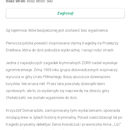
Ilość stron:
Ilość stron: 560
Zagłosuj!
Są tajemnice, które bezpieczniej jest zostawić bez wyjaśnienia.
Pierwsza polska powieść inspirowana słynną tragedią na Przełęczy
Diatłowa, która do dziś pobudza wyobraźnię. I wciąż rodzi strach.
Jedna z największych zagadek kryminalnych ZSRR nadal wywołuje
ogromne emocje. Zimą 1959 roku grupa doświadczonych wspinaczy
wyrusza w góry Uralu Północnego. Bazę opuszcza dziewięcioro
turystów. Nie wraca nikt. Przez lata powstały dziesiątki teorii
spiskowych, ale to, co wydarzyło się naprawdę na zboczu góry
Chołatczahl, nie zostało wyjaśnione do dziś.
Krzysztof Domaradzki, zainspirowany tymi wydarzeniami, opowiada
mrożącą krew w żyłach historię kryminalną. Ponad sześćdziesiąt lat po
tragedii prywatny detektyw Żenia Kowalczuk i prawniczka Anna ,,Uzi"