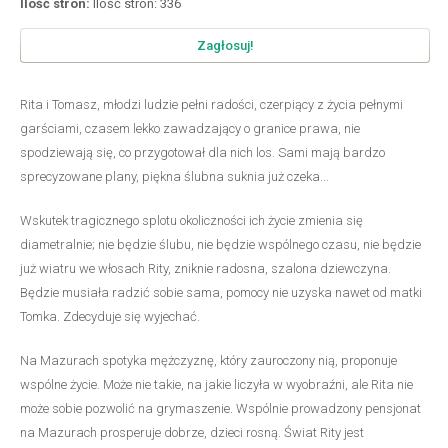
Ilość stron:
Ilość stron: 336
Zagłosuj!
Rita i Tomasz, młodzi ludzie pełni radości, czerpiący z życia pełnymi
garściami, czasem lekko zawadzający o granice prawa, nie
spodziewają się, co przygotował dla nich los. Sami mają bardzo
sprecyzowane plany, piękna ślubna suknia już czeka...
Wskutek tragicznego splotu okoliczności ich życie zmienia się
diametralnie; nie będzie ślubu, nie będzie wspólnego czasu, nie będzie
już wiatru we włosach Rity, zniknie radosna, szalona dziewczyna.
Będzie musiała radzić sobie sama, pomocy nie uzyska nawet od matki
Tomka. Zdecyduje się wyjechać.
Na Mazurach spotyka mężczyznę, który zauroczony nią, proponuje
wspólne życie. Może nie takie, na jakie liczyła w wyobraźni, ale Rita nie
może sobie pozwolić na grymaszenie. Wspólnie prowadzony pensjonat
na Mazurach prosperuje dobrze, dzieci rosną. Świat Rity jest