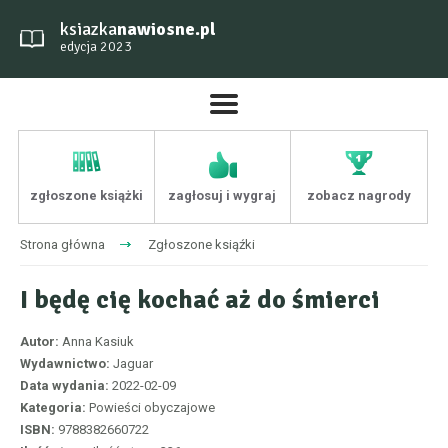
ksiazka
nawiosne.pl
edycja 2023
zgłoszone książki
zagłosuj i wygraj
zobacz nagrody
Strona główna
Zgłoszone ksiąźki
I będę cię kochać aż do śmierci
Autor:
Anna Kasiuk
Wydawnictwo:
Jaguar
Data wydania:
2022-02-09
Kategoria:
Powieści obyczajowe
ISBN:
9788382660722