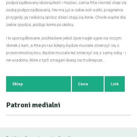
podporządkowany obowiązkom i mężowi, sama Rita również staje się
osobą podporządkowaną. Nie ma już w sobie woli walki, pragnienia
przygody; jej radością oprócz dzieci stają się konie. Chwile ważne dla
siebie spędza, jeżdżąc konno po okolicy.
I to uporządkowane, poskładane jakoś życie nagle sypie się niczym
domek z kart, a Rita po raz kolejny będzie musiała zmierzyć się z
przewrotnością losu. Będzie musiała też zmierzyć się z samą sobą - i
nie wiadomo, które z tych zmagań okażą się trudniejsze...
Sklep
Cena
Link
Patroni medialni