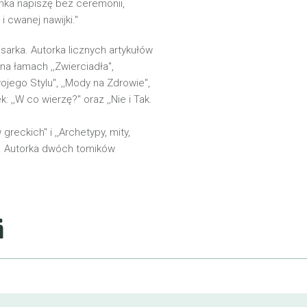
anka napiszę bez ceremonii,
i cwanej nawijki."
isarka. Autorka licznych artykułów
a łamach ,,Zwierciadła",
ojego Stylu", ,,Mody na Zdrowie",
żek: ,,W co wierzę?" oraz ,,Nie i Tak.
reckich" i ,,Archetypy, mity,
". Autorka dwóch tomików
i