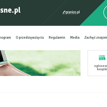
sne.pl
nogram
O przedsięwzięciu
Regulamin
Media
Zachęć znajo
zgłoszo
książk