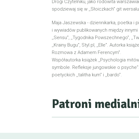
Drogi Czytelniku, jako rodowita warszawi
spodziewaj się w ,,Słoiczkach" git wersalu 
Maja Jaszewska - dziennikarka, poetka i p
i wywiadów publikowanych między innymi n
,,Sensu", ,,Tygodnika Powszechnego", ,,Tw
,,Krainy Bugu", Styl.pl, ,,Elle". Autorka ksią
Rozmowa z Adamem Ferencym".
Współautorka książek ,,Psychologia mitów g
symbole. Refleksje jungowskie o psyche
poetyckich ,,talitha kum" i ,,bardo".
Patroni medialn