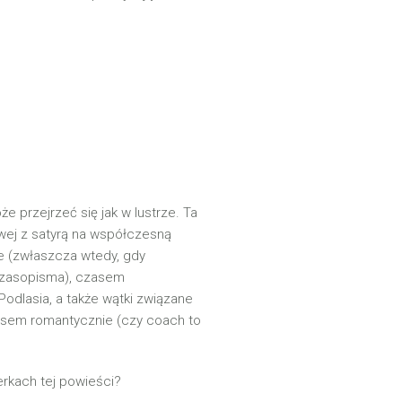
e przejrzeć się jak w lustrze. Ta
wej z satyrą na współczesną
e (zwłaszcza wtedy, gdy
czasopisma), czasem
Podlasia, a także wątki związane
asem romantycznie (czy coach to
rkach tej powieści?