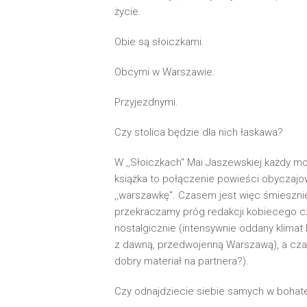
życie.
Obie są słoiczkami.
Obcymi w Warszawie.
Przyjezdnymi.
Czy stolica będzie dla nich łaskawa?
W ,,Słoiczkach" Mai Jaszewskiej każdy moż
książka to połączenie powieści obyczajo
,,warszawkę". Czasem jest więc śmieszni
przekraczamy próg redakcji kobiecego 
nostalgicznie (intensywnie oddany klimat 
z dawną, przedwojenną Warszawą), a cz
dobry materiał na partnera?).
Czy odnajdziecie siebie samych w bohate