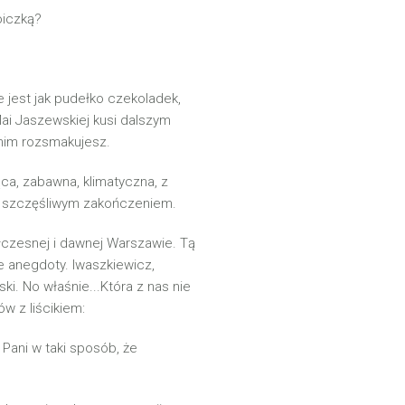
oiczką?
ie jest jak pudełko czekoladek,
 Mai Jaszewskiej kusi dalszym
w nim rozsmakujesz.
ca, zabawna, klimatyczna, z
 i szczęśliwym zakończeniem.
łczesnej i dawnej Warszawie. Tą
e anegdoty. Iwaszkiewicz,
i. No właśnie...Która z nas nie
w z liścikiem:
 Pani w taki sposób, że