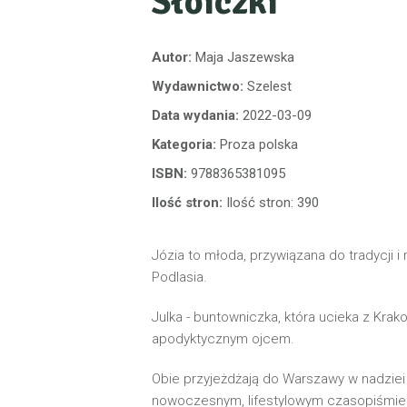
Słoiczki
Autor:
Maja Jaszewska
Wydawnictwo:
Szelest
Data wydania:
2022-03-09
Kategoria:
Proza polska
ISBN:
9788365381095
Ilość stron:
Ilość stron: 390
Józia to młoda, przywiązana do tradycji
Podlasia.
Julka - buntowniczka, która ucieka z Krak
apodyktycznym ojcem.
Obie przyjeżdżają do Warszawy w nadziei 
nowoczesnym, lifestylowym czasopiśmie 