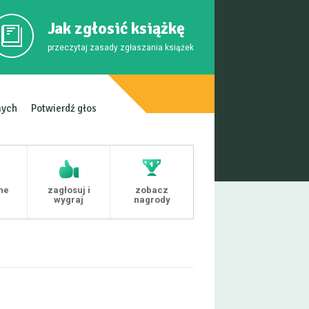
Jak zgłosić książkę
przeczytaj zasady zgłaszania książek
mych
Potwierdź głos
ne
zagłosuj i
zobacz
i
wygraj
nagrody