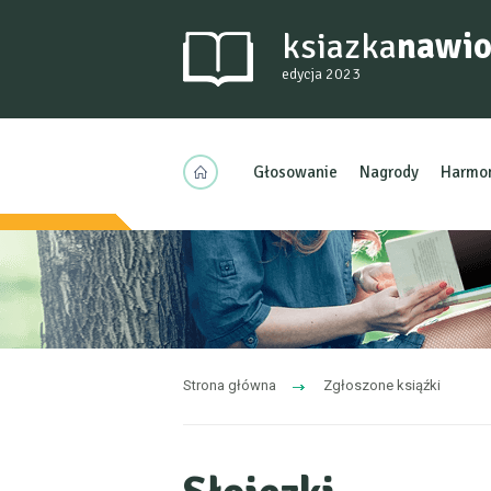
ksiazka
nawio
edycja 2023
Głosowanie
Nagrody
Harmo
Strona główna
Zgłoszone ksiąźki