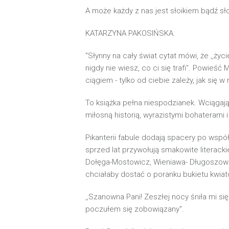
A może każdy z nas jest słoikiem bądź sł
KATARZYNA PAKOSIŃSKA:
"Słynny na cały świat cytat mówi, że ,,życ
nigdy nie wiesz, co ci się trafi". Powieść
ciągiem - tylko od ciebie zależy, jak się 
To książka pełna niespodzianek. Wciągają
miłosną historią, wyrazistymi bohaterami
Pikanterii fabule dodają spacery po wspó
sprzed lat przywołują smakowite literacki
Dołęga-Mostowicz, Wieniawa- Długoszowsk
chciałaby dostać o poranku bukietu kwiató
,,Szanowna Pani! Zeszłej nocy śniła mi się
poczułem się zobowiązany".