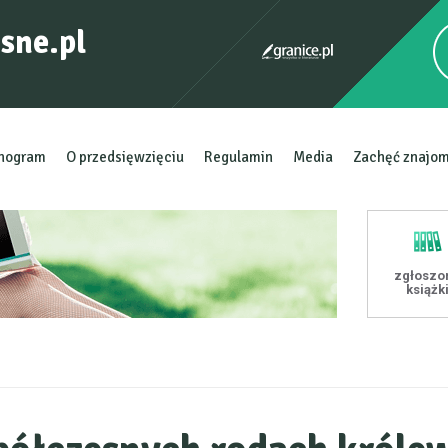
sne.pl
nogram
O przedsięwzięciu
Regulamin
Media
Zachęć znajo
zgłoszo
książk