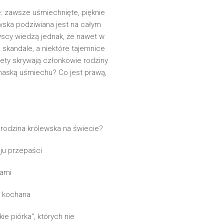
: zawsze uśmiechnięte, pięknie
ewska podziwiana jest na całym
szyscy wiedzą jednak, że nawet w
e skandale, a niektóre tajemnice
rety skrywają członkowie rodziny
 maską uśmiechu? Co jest prawą,
a rodzina królewska na świecie?
ju przepaści
mami
i kochana
ie piórka", których nie