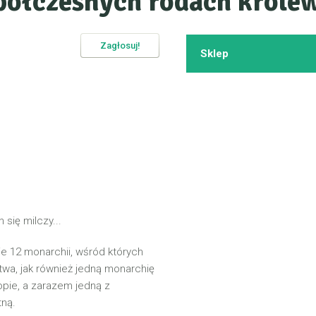
półczesnych rodach króle
Zagłosuj!
Sklep
 się milczy...
ie 12 monarchii, wśród których
twa, jak również jedną monarchię
ropie, a zarazem jedną z
tną.