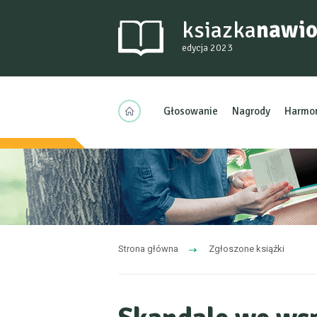
ksiazka
nawio
edycja 2023
Głosowanie
Nagrody
Harmo
Strona główna
Zgłoszone ksiąźki