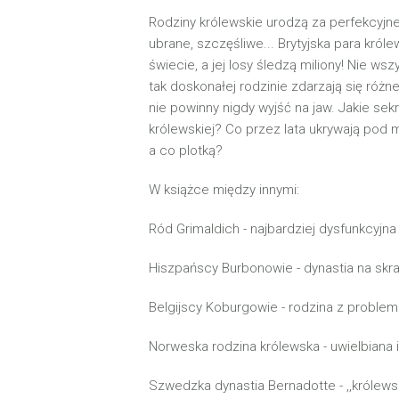
Rodziny królewskie urodzą za perfekcyjne
ubrane, szczęśliwe... Brytyjska para król
świecie, a jej losy śledzą miliony! Nie w
tak doskonałej rodzinie zdarzają się różn
nie powinny nigdy wyjść na jaw. Jakie sek
królewskiej? Co przez lata ukrywają pod
a co plotką?
W książce między innymi:
Ród Grimaldich - najbardziej dysfunkcyjn
Hiszpańscy Burbonowie - dynastia na skra
Belgijscy Koburgowie - rodzina z proble
Norweska rodzina królewska - uwielbiana 
Szwedzka dynastia Bernadotte - ,,królewsk