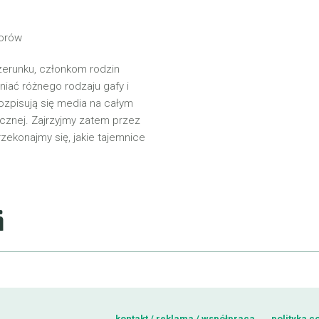
sorów
zerunku, członkom rodzin
niać różnego rodzaju gafy i
ozpisują się media na całym
icznej. Zajrzyjmy zatem przez
rzekonajmy się, jakie tajemnice
i
kontakt / reklama / współpraca
polityka c