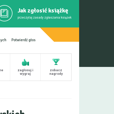
Jak zgłosić książkę
przeczytaj zasady zgłaszania książek
mych
Potwierdź głos
ne
zagłosuj i
zobacz
i
wygraj
nagrody