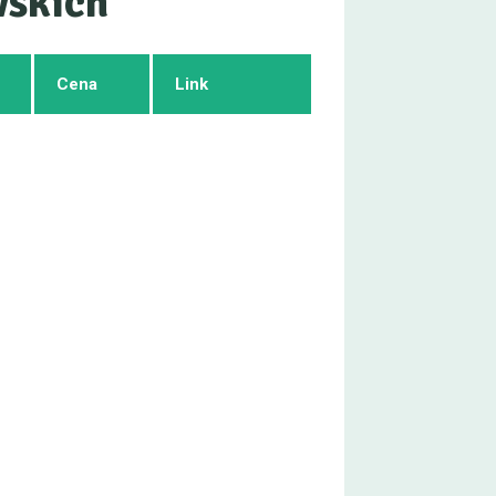
wskich
Cena
Link