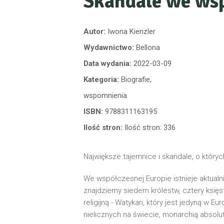
Skandale we ws
Autor:
Iwona Kienzler
Wydawnictwo:
Bellona
Data wydania:
2022-03-09
Kategoria:
Biografie,
wspomnienia
ISBN:
9788311163195
Ilość stron:
Ilość stron: 336
Największe tajemnice i skandale, o których
We współczesnej Europie istnieje aktualn
znajdziemy siedem królestw, cztery księs
religijną - Watykan, który jest jedyną w Eu
nielicznych na świecie, monarchią absolu