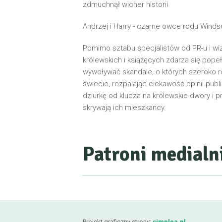
zdmuchnął wicher historii
Andrzej i Harry - czarne owce rodu Wind
Pomimo sztabu specjalistów od PR-u i wi
królewskich i książęcych zdarza się popeł
wywoływać skandale, o których szeroko r
świecie, rozpalając ciekawość opinii publ
dziurkę od klucza na królewskie dwory i p
skrywają ich mieszkańcy.
Patroni medialn
Projekt graficzny strony:
simplea.pl